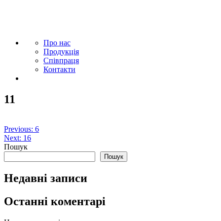
Про нас
Продукція
Співпраця
Контакти
11
Навігація
Previous:
6
Next:
16
записів
Пошук
Пошук
Недавні записи
Останні коментарі