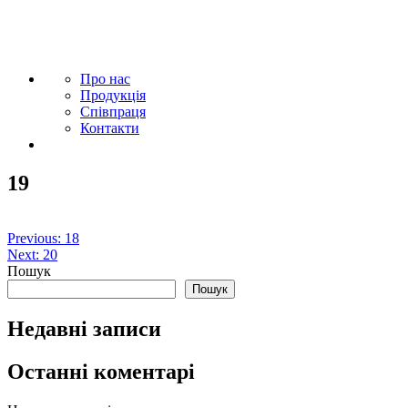
Про нас
Продукція
Співпраця
Контакти
19
Навігація
Previous:
18
Next:
20
записів
Пошук
Пошук
Недавні записи
Останні коментарі