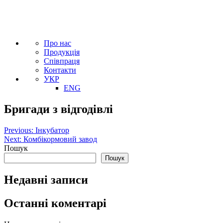
Про нас
Продукція
Співпраця
Контакти
УКР
ENG
Бригади з відгодівлі
Навігація
Previous:
Інкубатор
Next:
Комбікормовий завод
записів
Пошук
Пошук
Недавні записи
Останні коментарі